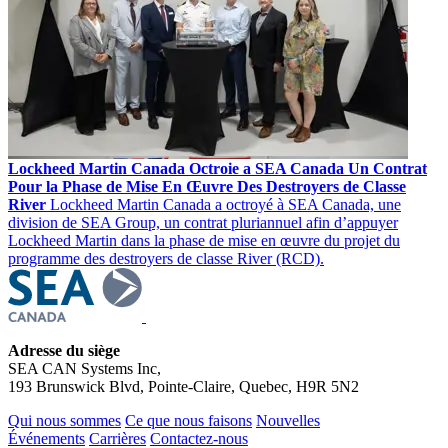
Lockheed Martin Canada Octroie a SEA Canada Un Contrat
Pour la Phase de Mise En Œuvre Des Destroyers de Classe
River
Lockheed Martin Canada a octroyé à SEA Canada, une
division de SEA Group, un contrat pluriannuel afin d’appuyer
Lockheed Martin dans la phase de mise en œuvre du projet du
programme des destroyers de classe River (RCD).
Adresse du siège
SEA CAN Systems Inc,
193 Brunswick Blvd, Pointe-Claire, Quebec, H9R 5N2
Qui nous sommes
Ce que nous faisons
Nouvelles
Événements
Carrières
Contactez-nous