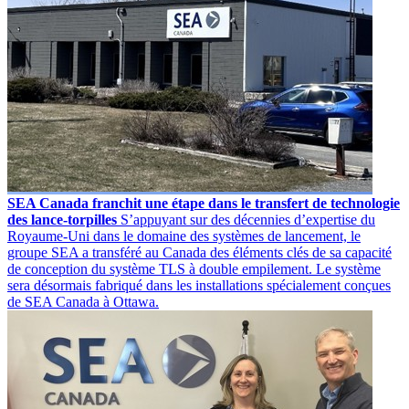
SEA Canada franchit une étape dans le transfert de technologie
des lance-torpilles
S’appuyant sur des décennies d’expertise du
Royaume-Uni dans le domaine des systèmes de lancement, le
groupe SEA a transféré au Canada des éléments clés de sa capacité
de conception du système TLS à double empilement. Le système
sera désormais fabriqué dans les installations spécialement conçues
de SEA Canada à Ottawa.